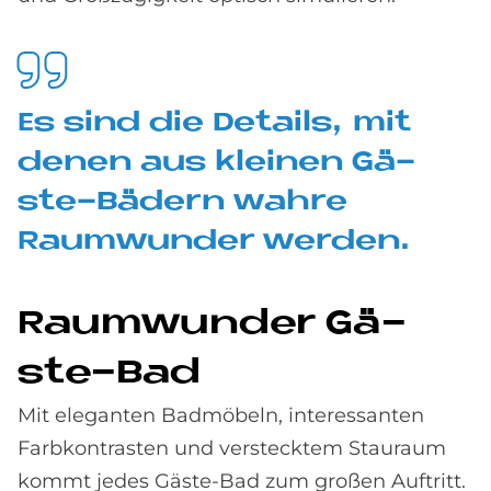
Es sind die De­tails, mit
de­nen aus klei­nen Gä­
ste-Bä­dern wah­re
Raum­wun­der wer­den.
Raum­wun­der Gä­
ste-Bad
Mit eleganten Badmöbeln, interessanten
Farbkontrasten und verstecktem Stauraum
kommt jedes Gäste-Bad zum großen Auftritt.