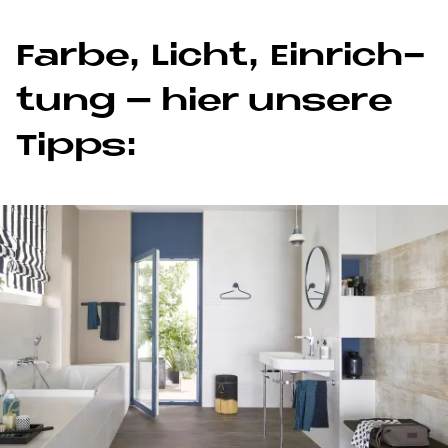
Far­be, Li­cht, Ein­rich­
tung – hier un­se­re
Tipps: