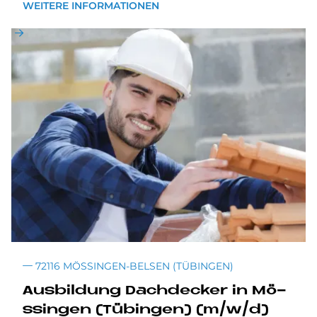
WEITERE INFORMATIONEN
72116 MÖSSINGEN-BELSEN (TÜBINGEN)
Aus­bil­dung Dach­decker in Mö­
ssin­gen (Tü­bin­gen) (m/w/d)