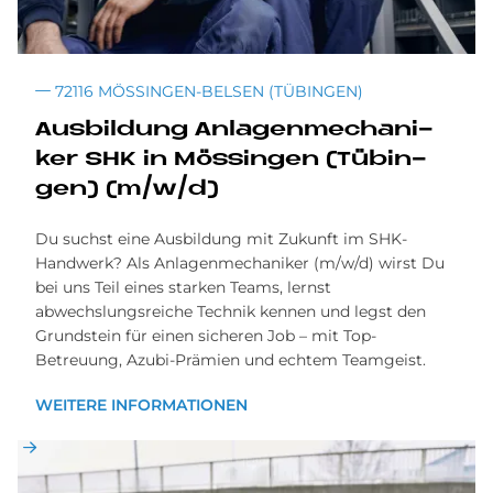
72116 MÖSSINGEN-BELSEN (TÜBINGEN)
Aus­bil­dung An­la­gen­me­cha­ni­
ker SHK in Mö­ssin­gen (Tü­bin­
gen) (m/w/d)
Du suchst eine Ausbildung mit Zukunft im SHK-
Handwerk? Als Anlagenmechaniker (m/w/d) wirst Du
bei uns Teil eines starken Teams, lernst
abwechslungsreiche Technik kennen und legst den
Grundstein für einen sicheren Job – mit Top-
Betreuung, Azubi-Prämien und echtem Teamgeist.
WEITERE INFORMATIONEN