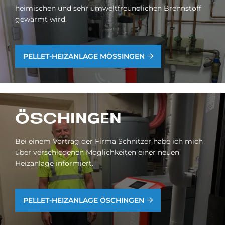
heimischen und sehr umweltfreundlichen Brennstoff
gewärmt wird.
PEL­LET-HEIZ­AN­LA­GE MÖ­SSIN­GEN
ÖSCHIN­GEN
Bei einem Vortrag der Firma Schnitzer habe ich mich
über verschiedenen Möglichkeiten einer neuen
Heizanlage informiert.
PEL­LET-HEIZ­AN­LA­GE ÖSCHIN­GEN