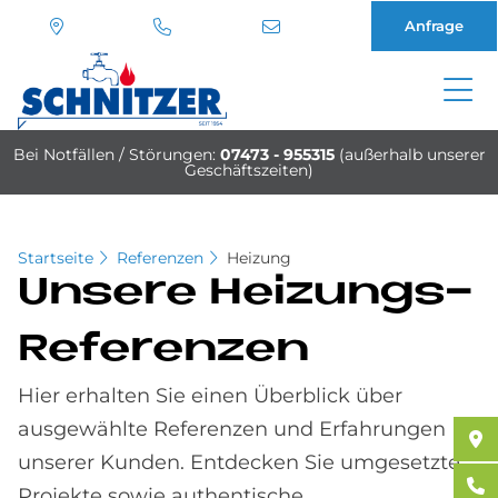
Anfrage
Direkt
zum
Bei Notfällen / Störungen:
07473 - 955315
(außerhalb unserer
Inhalt
Geschäftszeiten)
Startseite
Referenzen
Heizung
Un­se­re Hei­zun­gs-
Re­fe­ren­zen
Hier erhalten Sie einen Überblick über
ausgewählte Referenzen und Erfahrungen
unserer Kunden. Entdecken Sie umgesetzte
Projekte sowie authentische