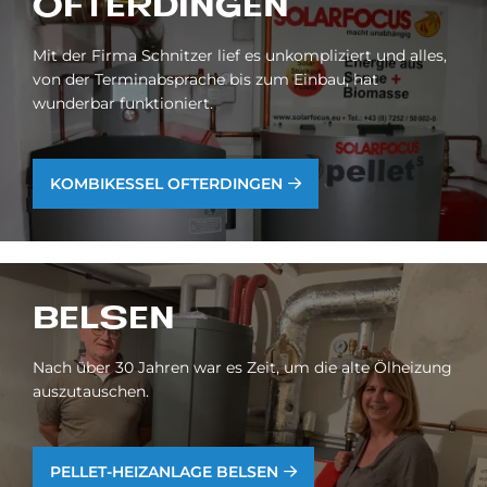
OF­TER­DIN­GEN
Mit der Firma Schnitzer lief es unkompliziert und alles,
von der Terminabsprache bis zum Einbau, hat
wunderbar funktioniert.
KOM­BIKES­SEL OF­TER­DIN­GEN
BEL­SEN
Nach über 30 Jahren war es Zeit, um die alte Ölheizung
auszutauschen.
PEL­LET-HEIZ­AN­LA­GE BEL­SEN