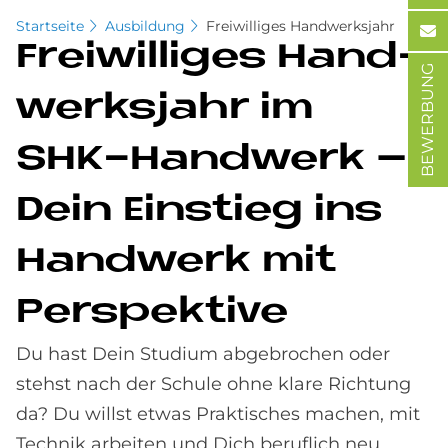
Startseite
Ausbildung
Freiwilliges Handwerksjahr
Frei­wil­li­ges Hand­
BEWERBUNG
werks­jahr im
SHK-Hand­werk –
Dein Ein­stieg ins
Hand­werk mit
Per­spek­ti­ve
Du hast Dein Studium abgebrochen oder
stehst nach der Schule ohne klare Richtung
da? Du willst etwas Praktisches machen, mit
Technik arbeiten und Dich beruflich neu