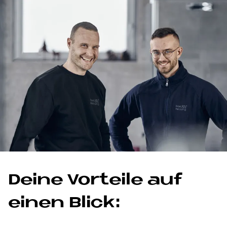
De­i­ne Vor­teile auf
einen Bli­ck: