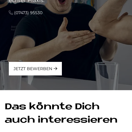
echter Praxis.
(07473) 95530
JETZT BEWERBEN
Das könn­te Dich
auch in­ter­es­sie­ren